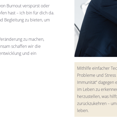
von Burnout verspürst oder
n hast – ich bin für dich da.
und Begleitung zu bieten, um
g Veränderung zu machen,
insam schaffen wir die
entwicklung und ein
Mithilfe einfacher T
Probleme und Stress 
Immunität“ dagegen e
im Leben zu erkenne
herzustellen, was hilf
zurückzukehren – um 
leben.