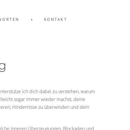
WORTEN
•
KONTAKT
g
unterstütze ich dich dabei zu verstehen, warum
lleicht sogar immer wieder machst, deine
izieren, Hindernisse zu überwinden und dein
elche inneren Überzeugungen, Blockaden und