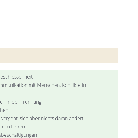
Geschlossenheit
ommunikation mit Menschen, Konflikte in
uch in der Trennung
chen
 vergeht, sich aber nichts daran ändert
en im Leben
nsbeschäftigungen